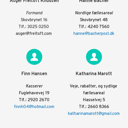
Asger Freltoft Knudsen
Hanne Bacher
Formand
Nordlige fællesareal
Skovbrynet 16
Skovbrynet 48
Tlf.: 3025 0250 
Tlf.: 4240 7560
asger@freltoft.com
hanne@bacherpost.dk
Finn Hansen
Katharina Marott
Kasserer
Veje, rabatter, og sydlige 
Fuglehavevej 19
fællesareal
Tlf.: 2920 2670
Hasselvej 5
finnh04@hotmail.com
Tlf.: 2660 8366
katharinamarott@gmail.com