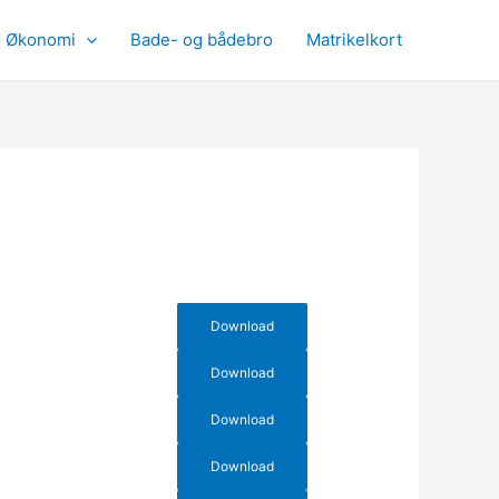
Økonomi
Bade- og bådebro
Matrikelkort
Download
Download
Download
Download